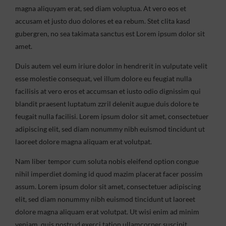
magna aliquyam erat, sed diam voluptua. At vero eos et
accusam et justo duo dolores et ea rebum. Stet clita kasd
gubergren, no sea takimata sanctus est Lorem ipsum dolor sit
amet.
Duis autem vel eum iriure dolor in hendrerit in vulputate velit
esse molestie consequat, vel illum dolore eu feugiat nulla
facilisis at vero eros et accumsan et iusto odio dignissim qui
blandit praesent luptatum zzril delenit augue duis dolore te
feugait nulla facilisi. Lorem ipsum dolor sit amet, consectetuer
adipiscing elit, sed diam nonummy nibh euismod tincidunt ut
laoreet dolore magna aliquam erat volutpat.
Nam liber tempor cum soluta nobis eleifend option congue
nihil imperdiet doming id quod mazim placerat facer possim
assum. Lorem ipsum dolor sit amet, consectetuer adipiscing
elit, sed diam nonummy nibh euismod tincidunt ut laoreet
dolore magna aliquam erat volutpat. Ut wisi enim ad minim
veniam, quis nostrud exerci tation ullamcorper suscipit